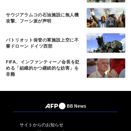
サウジアラムコの石油施設に無人機
攻撃、フーシ派が声明
パトリオット保管の軍施設上空に不
審ドローン ドイツ西部
FIFA、インファンティーノ会長を貶
める「組織的かつ継続的な妨害」を
非難
サイトからのお知らせ