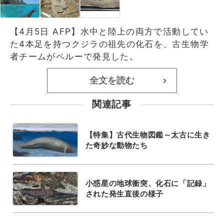
【4月5日 AFP】水中と陸上の両方で活動してい
た4本足を持つクジラの祖先の化石を、古生物学
者チームがペルーで発見した。
全文を読む
>
関連記事
【特集】古代生物図鑑～太古に生き
た奇妙な動物たち
小惑星の地球衝突、化石に「記録」
された発生直後の様子