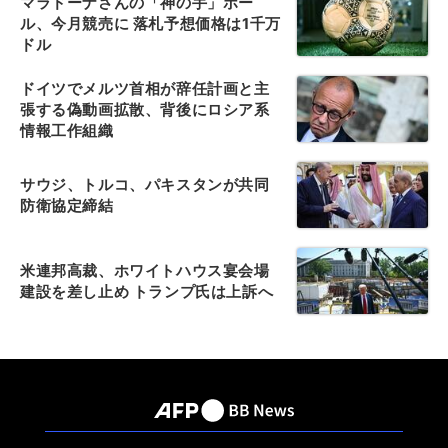
マラドーナさんの「神の手」ボー
ル、今月競売に 落札予想価格は1千万
ドル
ドイツでメルツ首相が辞任計画と主
張する偽動画拡散、背後にロシア系
情報工作組織
サウジ、トルコ、パキスタンが共同
防衛協定締結
米連邦高裁、ホワイトハウス宴会場
建設を差し止め トランプ氏は上訴へ