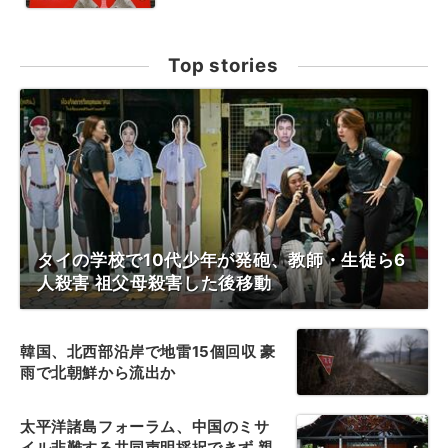
Top stories
タイの学校で10代少年が発砲、教師・生徒ら6
人殺害 祖父母殺害した後移動
韓国、北西部沿岸で地雷15個回収 豪
雨で北朝鮮から流出か
太平洋諸島フォーラム、中国のミサ
イル非難する共同声明採択できず 親