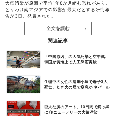
大気汚染が原因で平均1年8か月縮む恐れがあり、
とりわけ南アジアでの影響が最大だとする研究報
告が3日、発表された。
全文を読む
>
関連記事
「中国原因」の大気汚染と空中戦、
韓国が黄海上で人工降雨実験
生理中の女性の隔離小屋で母子3人
死亡、たき火の煙で窒息か ネパール
巨大な肺のアート、10日間で真っ黒
に 印ニューデリーの大気汚染