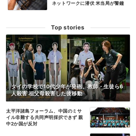
ネットワークに潜伏 米当局が警鐘
Top stories
タイの学校で10代少年が発砲、教師・生徒ら6
人殺害 祖父母殺害した後移動
太平洋諸島フォーラム、中国のミサ
イル非難する共同声明採択できず 親
中2か国が反対