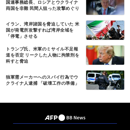
国連事務総長、ロシアとウクライナ
両国を非難 民間人狙った攻撃めぐり
イラン、湾岸諸国を脅迫していた 米
国が発電所攻撃すれば湾岸全域を
「停電」させる
トランプ氏、米軍のミサイル不足報
道を否定 リークした人物に拘禁刑を
科すと脅迫
独軍需メーカーへのスパイ行為でウ
クライナ人逮捕 「破壊工作の準備」