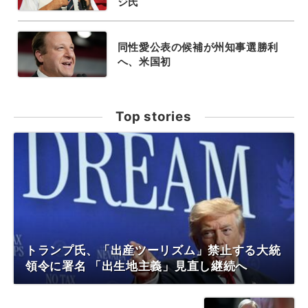
ジ氏
同性愛公表の候補が州知事選勝利
へ、米国初
Top stories
トランプ氏、「出産ツーリズム」禁止する大統
領令に署名 「出生地主義」見直し継続へ