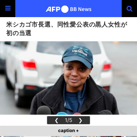
米シカゴ市長選、同性愛公表の黒人女性が
初の当選
❮
1/5
❯
caption +