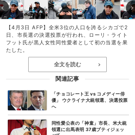
【4月3日 AFP】全米3位の人口を誇るシカゴで2
日、市長選の決選投票が行われ、ローリ・ライト
フット氏が黒人女性同性愛者として初の当選を果
たした。
全文を読む
>
関連記事
「チョコレート王 vs コメディー俳
優」 ウクライナ大統領選、決選投票
へ
同性愛公表の「神童」市長、米大統
領選に出馬表明 37歳ブティジェッ