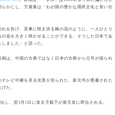
明らかにし、万葉集は「わが国の豊かな国民文化と長い伝
れを告げ、見事に咲き誇る梅の花のように、一人ひとり
れの花を大きく咲かせることができる。そうした日本であ
たしました」と語った。
相は、中国の古典ではなく日本の古典から元号が採られ
テレビ中継を見る光景が見られた。新元号が墨書された
上げた。
退位し、翌5月1日に皇太子殿下が新天皇に即位される。