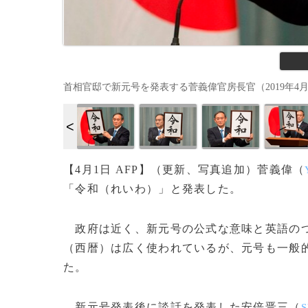
首相官邸で新元号を発表する菅義偉官房長官（2019年4月1日撮影）。
【4月1日 AFP】（更新、写真追加）菅義偉（
「令和（れいわ）」と発表した。
政府は近く、新元号の公式な意味と英語のつ
（西暦）は広く使われているが、元号も一般
た。
新元号発表後に談話を発表した安倍晋三（
S