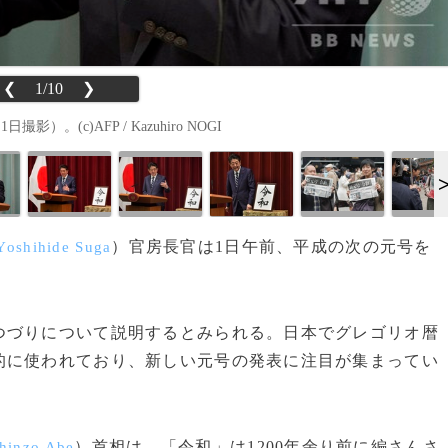
❮
1/10
❯
(c)AFP / Kazuhiro NOGI
）官房長官は1日午前、平成の次の元号を
Yoshihide Suga
づりについて説明するとみられる。日本でグレゴリオ暦
的に使われており、新しい元号の発表に注目が集まってい
）首相は、「令和」は1200年余り前に編さんさ
hinzo Abe