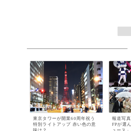
東京タワーが開業60周年祝う
報道写真
特別ライトアップ 赤い色の意
FPが選
味は？
ュース」