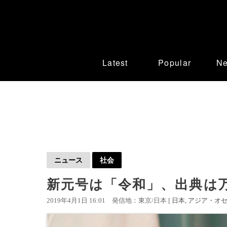
Latest
Popular
N
ニュース
社会
新元号は「令和」、出典は
2019年4月1日 16:01
発信地：東京/日本 [
日本
アジア・オ