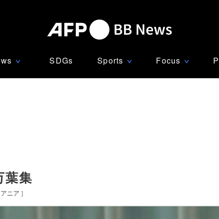
ews
SDGs
Sports
Focus
P
∨
∨
∨
万葉集
セアニア
]