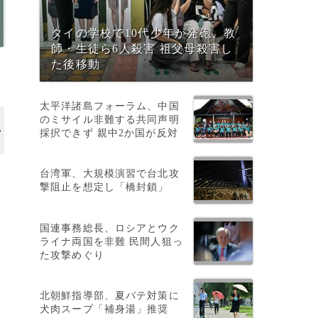
タイの学校で10代少年が発砲、教
師・生徒ら6人殺害 祖父母殺害し
た後移動
太平洋諸島フォーラム、中国
のミサイル非難する共同声明
採択できず 親中2か国が反対
台湾軍、大規模演習で台北攻
撃阻止を想定し「橋封鎖」
国連事務総長、ロシアとウク
ライナ両国を非難 民間人狙っ
た攻撃めぐり
北朝鮮指導部、夏バテ対策に
犬肉スープ「補身湯」推奨