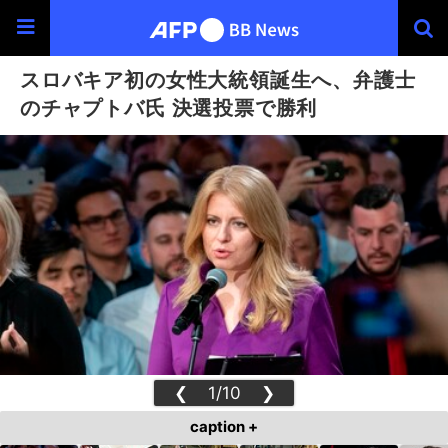
スロバキア初の女性大統領誕生へ、弁護士
のチャプトバ氏 決選投票で勝利
❮
1/10
❯
caption +