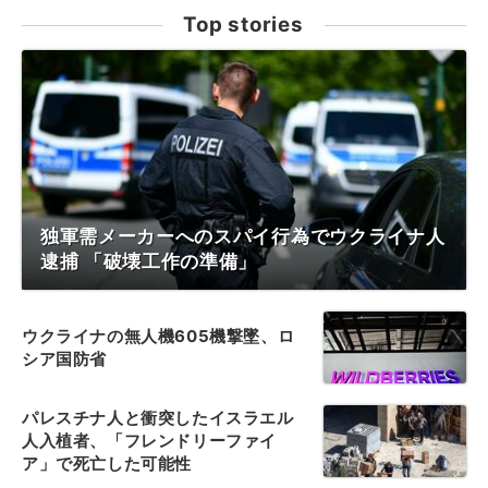
Top stories
独軍需メーカーへのスパイ行為でウクライナ人
逮捕 「破壊工作の準備」
ウクライナの無人機605機撃墜、ロ
シア国防省
パレスチナ人と衝突したイスラエル
人入植者、「フレンドリーファイ
ア」で死亡した可能性