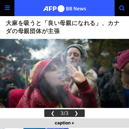
大麻を吸うと「良い母親になれる」、カナ
ダの母親団体が主張
❮
3/3
❯
caption +