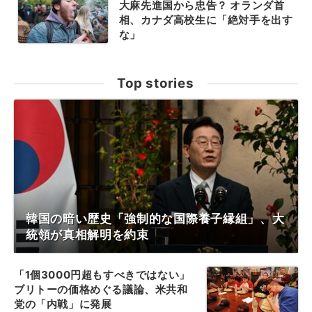
大麻先進国から忠告？ オランダ首
相、カナダ高校生に「絶対手を出す
な」
Top stories
韓国の暗い歴史「強制的な国際養子縁組」、大
統領が真相解明を約束
「1個3000円超もすべきではない」
ブリトーの価格めぐる議論、米共和
党の「内戦」に発展