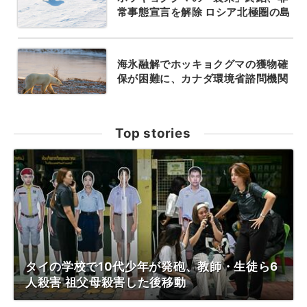
常事態宣言を解除 ロシア北極圏の島
海氷融解でホッキョクグマの獲物確
保が困難に、カナダ環境省諮問機関
Top stories
タイの学校で10代少年が発砲、教師・生徒ら6
人殺害 祖父母殺害した後移動