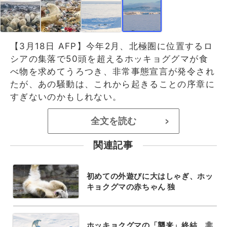
【3月18日 AFP】今年2月、北極圏に位置するロ
シアの集落で50頭を超えるホッキョググマが食
べ物を求めてうろつき、非常事態宣言が発令され
たが、あの騒動は、これから起きることの序章に
すぎないのかもしれない。
全文を読む
>
関連記事
初めての外遊びに大はしゃぎ、ホッ
キョクグマの赤ちゃん 独
ホッキョクグマの「襲来」終結、非