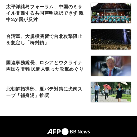
太平洋諸島フォーラム、中国のミサ
イル非難する共同声明採択できず 親
中2か国が反対
台湾軍、大規模演習で台北攻撃阻止
を想定し「橋封鎖」
国連事務総長、ロシアとウクライナ
両国を非難 民間人狙った攻撃めぐり
北朝鮮指導部、夏バテ対策に犬肉ス
ープ「補身湯」推奨