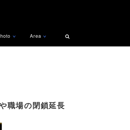
hoto
Area
∨
∨
校や職場の閉鎖延長