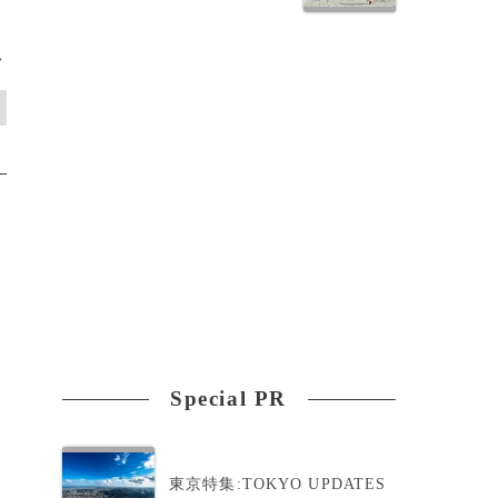
>
Special PR
東京特集:TOKYO UPDATES