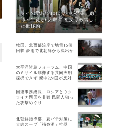
タイの学校で10代少年が発砲、教
師・生徒ら6人殺害 祖父母殺害し
た後移動
韓国、北西部沿岸で地雷15個
回収 豪雨で北朝鮮から流出か
太平洋諸島フォーラム、中国
のミサイル非難する共同声明
採択できず 親中2か国が反対
国連事務総長、ロシアとウク
ライナ両国を非難 民間人狙っ
た攻撃めぐり
北朝鮮指導部、夏バテ対策に
犬肉スープ「補身湯」推奨