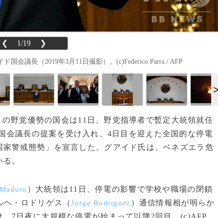
❮
1/19
❯
019年3月11日撮影）。(c)Federico Parra / AFP
エラの野党優勢の国会は11日、野党指導者で暫定大統領就任
国会議長の提案を受け入れ、4日目を迎えた全国的な停電
国家警戒態勢」を宣言した。グアイド氏は、ベネズエラ危
いる。
）大統領は11日、停電の影響で学校や職場の閉鎖
 Maduro
ルヘ・ロドリゲス（
）通信情報相が明らか
Jorge Rodriguez
7日夜に大規模な停電が始まって以降2回目。(c)AFP