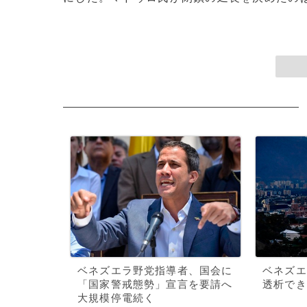
ベネズエラ野党指導者、国会に
ベネズエ
「国家警戒態勢」宣言を要請へ
透析でき
大規模停電続く