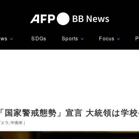
ews
SDGs
Sports
Focus
P
∨
∨
∨
「国家警戒態勢」宣言 大統領は学
ズエラ
中南米
]