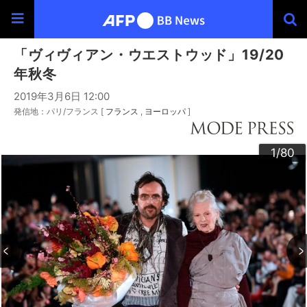
「ヴィヴィアン・ウエストウッド」19/20
年秋冬
2019年3月6日 12:00
発信地：パリ/フランス [
フランス
ヨーロッパ
]
30
33
34
36
39
40
43
44
46
49
60
63
64
66
69
20
23
24
26
29
32
35
37
38
42
45
47
48
50
53
54
56
59
62
65
67
68
70
73
76
79
80
22
25
27
28
52
55
57
58
72
74
75
77
78
10
13
14
16
19
31
41
61
12
15
17
18
21
51
71
11
3
4
6
9
2
5
7
8
1
/80
/80
/80
/80
/80
/80
/80
/80
/80
/80
/80
/80
/80
/80
/80
/80
/80
/80
/80
/80
/80
/80
/80
/80
/80
/80
/80
/80
/80
/80
/80
/80
/80
/80
/80
/80
/80
/80
/80
/80
/80
/80
/80
/80
/80
/80
/80
/80
/80
/80
/80
/80
/80
/80
/80
/80
/80
/80
/80
/80
/80
/80
/80
/80
/80
/80
/80
/80
/80
/80
/80
/80
/80
/80
/80
/80
/80
/80
/80
/80