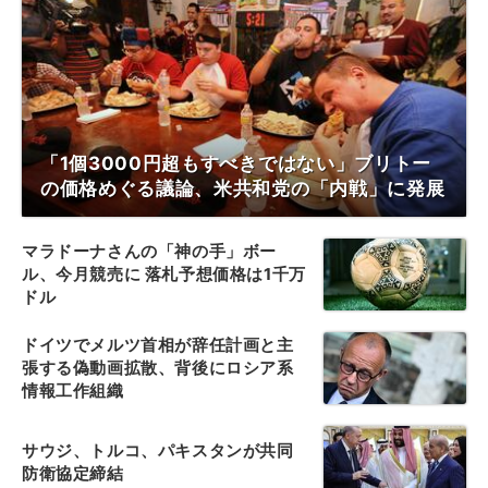
「1個3000円超もすべきではない」ブリトー
の価格めぐる議論、米共和党の「内戦」に発展
マラドーナさんの「神の手」ボー
ル、今月競売に 落札予想価格は1千万
ドル
ドイツでメルツ首相が辞任計画と主
張する偽動画拡散、背後にロシア系
情報工作組織
サウジ、トルコ、パキスタンが共同
防衛協定締結