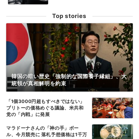
Top stories
韓国の暗い歴史「強制的な国際養子縁組」、大
統領が真相解明を約束
「1個3000円超もすべきではない」
ブリトーの価格めぐる議論、米共和
党の「内戦」に発展
マラドーナさんの「神の手」ボー
ル、今月競売に 落札予想価格は1千万