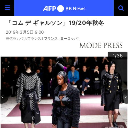
「コム デ ギャルソン」19/20年秋冬
2019年3月5日 9:00
発信地：パリ/フランス [
フランス
ヨーロッパ
]
30
33
34
36
20
23
24
26
29
32
35
22
25
27
28
10
13
14
16
19
31
12
15
17
18
21
11
3
4
6
9
2
5
7
8
1
/36
/36
/36
/36
/36
/36
/36
/36
/36
/36
/36
/36
/36
/36
/36
/36
/36
/36
/36
/36
/36
/36
/36
/36
/36
/36
/36
/36
/36
/36
/36
/36
/36
/36
/36
/36