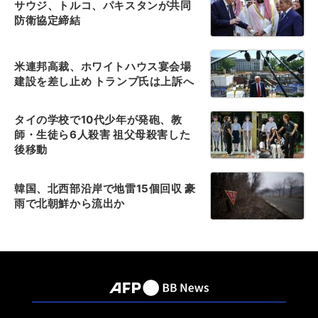
サウジ、トルコ、パキスタンが共同
防衛協定締結
米連邦高裁、ホワイトハウス宴会場
建設を差し止め トランプ氏は上訴へ
タイの学校で10代少年が発砲、教
師・生徒ら6人殺害 祖父母殺害した
後移動
韓国、北西部沿岸で地雷15個回収 豪
雨で北朝鮮から流出か