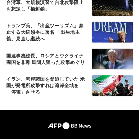
台湾軍、大規模演習で台北攻撃阻止
を想定し「橋封鎖」
トランプ氏、「出産ツーリズム」禁
止する大統領令に署名 「出生地主
義」見直し継続へ
国連事務総長、ロシアとウクライナ
両国を非難 民間人狙った攻撃めぐり
イラン、湾岸諸国を脅迫していた 米
国が発電所攻撃すれば湾岸全域を
「停電」させる