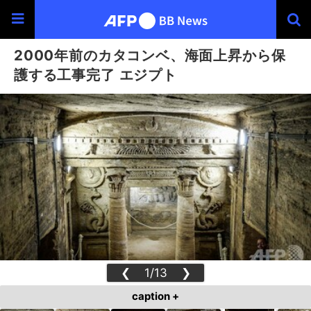
2000年前のカタコンベ、海面上昇から保
護する工事完了 エジプト
❮
1/13
❯
caption +