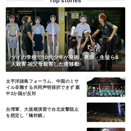
Top stories
タイの学校で10代少年が発砲、教師・生徒ら6
人殺害 祖父母殺害した後移動
太平洋諸島フォーラム、中国のミサ
イル非難する共同声明採択できず 親
中2か国が反対
台湾軍、大規模演習で台北攻撃阻止
を想定し「橋封鎖」