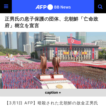
正男氏の息子保護の団体、北朝鮮「亡命政
府」樹立を宣言
caption +
【3月1日 AFP】暗殺された北朝鮮の故金正男氏