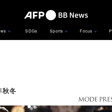
ews
SDGs
Sports
Focus
P
∨
∨
∨
年秋冬