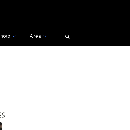
hoto
Area
∨
∨