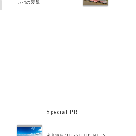
カバの襲撃
Special PR
東京特集:TOKYO UPDATES