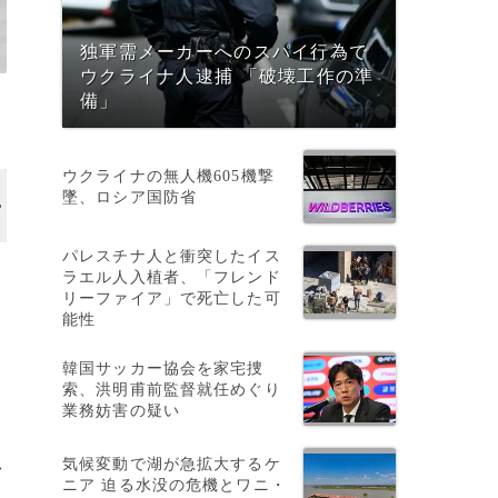
独軍需メーカーへのスパイ行為で
ウクライナ人逮捕 「破壊工作の準
備」
ウクライナの無人機605機撃
墜、ロシア国防省
パレスチナ人と衝突したイス
催
ラエル人入植者、「フレンド
リーファイア」で死亡した可
能性
韓国サッカー協会を家宅捜
索、洪明甫前監督就任めぐり
業務妨害の疑い
気候変動で湖が急拡大するケ
>
ニア 迫る水没の危機とワニ・