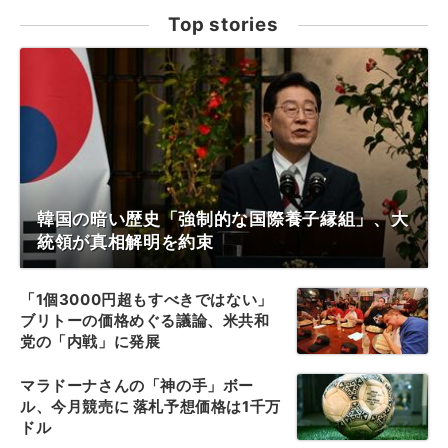
Top stories
韓国の暗い歴史「強制的な国際養子縁組」、大
統領が真相解明を約束
「1個3000円超もすべきではない」
ブリトーの価格めぐる議論、米共和
党の「内戦」に発展
マラドーナさんの「神の手」ボー
ル、今月競売に 落札予想価格は1千万
ドル