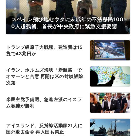
スペイン飛び地セウタに未成年の不法移民100
0人超残留、首長が中央政府に緊急支援要請
トランプ級原子力戦艦、建造費は15
隻で43兆円か
イラン、ホルムズ海峡「新航路」で
オマーンと合意 再開は米の封鎖解除
次第
米民主党予備選、急進左派のイスラ
ム教徒が勝利
アイスランド、反捕鯨活動家21人に
国外退去命令 再入国も禁止