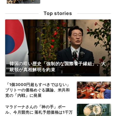
Top stories
韓国の暗い歴史「強制的な国際養子縁組」、大
統領が真相解明を約束
「1個3000円超もすべきではない」
ブリトーの価格めぐる議論、米共和
党の「内戦」に発展
マラドーナさんの「神の手」ボー
ル、今月競売に 落札予想価格は1千万