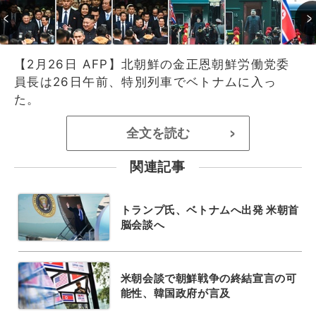
【2月26日 AFP】北朝鮮の金正恩朝鮮労働党委
員長は26日午前、特別列車でベトナムに入っ
た。
全文を読む
>
関連記事
トランプ氏、ベトナムへ出発 米朝首
脳会談へ
米朝会談で朝鮮戦争の終結宣言の可
能性、韓国政府が言及