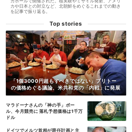
ガポールで開催された。核実験やミサイル発射、アメリ
カや日本との対立など、北朝鮮をめぐるこれまでの動き
を記事で振り返る。
Top stories
「1個3000円超もすべきではない」ブリトー
の価格めぐる議論、米共和党の「内戦」に発展
マラドーナさんの「神の手」ボー
ル、今月競売に 落札予想価格は1千万
ドル
ドイツでメルツ首相が辞任計画と主