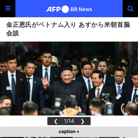
金正恩氏がベトナム入り あすから米朝首脳
会談
❮
1/14
❯
caption +