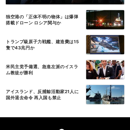
独空港の「正体不明の物体」は爆弾
搭載ドローン ロシア関与か
トランプ級原子力戦艦、建造費は15
隻で43兆円か
米民主党予備選、急進左派のイスラ
ム教徒が勝利
アイスランド、反捕鯨活動家21人に
国外退去命令 再入国も禁止