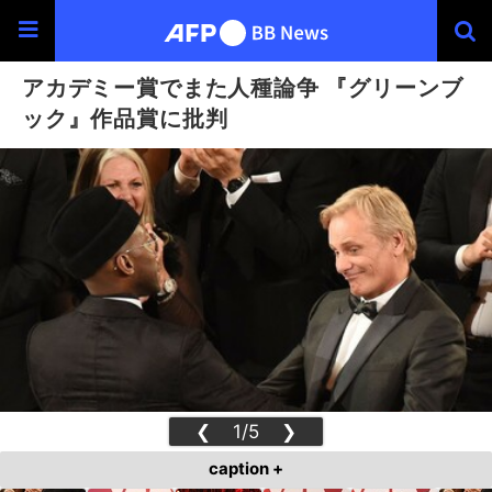
アカデミー賞でまた人種論争 『グリーンブ
ック』作品賞に批判
❮
1/5
❯
caption +