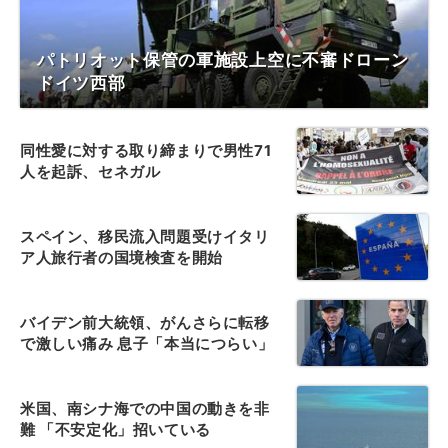
パトリオット保管の軍施設上空に不審ドローン
ドイツ西部
同性愛に対する取り締まりで男性71
人を起訴、セネガル
スペイン、移民流入問題受けイタリ
ア人旅行者の国境検査を開始
バイデン前大統領、がんさらに転移
で激しい痛み 息子「本当につらい」
米国、南シナ海での中国の動きを非
難 「不安定化」招いている