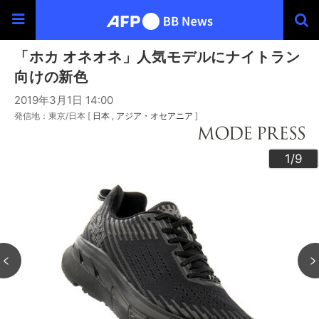
「ホカ オネオネ」人気モデルにナイトラン
向けの新色
2019年3月1日 14:00
発信地：東京/日本 [
日本
アジア・オセアニア
]
3
4
6
9
2
5
7
8
1
/9
/9
/9
/9
/9
/9
/9
/9
/9