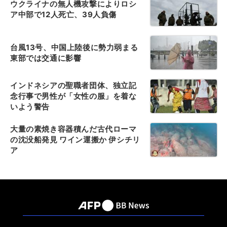
ウクライナの無人機攻撃によりロシ
ア中部で12人死亡、39人負傷
台風13号、中国上陸後に勢力弱まる
東部では交通に影響
インドネシアの聖職者団体、独立記
念行事で男性が「女性の服」を着な
いよう警告
大量の素焼き容器積んだ古代ローマ
の沈没船発見 ワイン運搬か 伊シチリ
ア