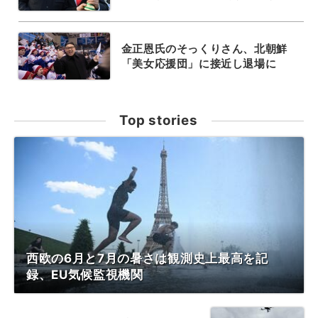
金正恩氏のそっくりさん、北朝鮮
「美女応援団」に接近し退場に
Top stories
西欧の6月と7月の暑さは観測史上最高を記
録、EU気候監視機関