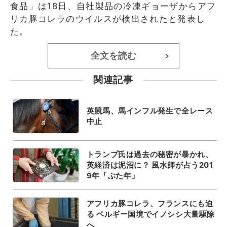
食品」は18日、自社製品の冷凍ギョーザからアフ
リカ豚コレラのウイルスが検出されたと発表し
た。
全文を読む
>
関連記事
英競馬、馬インフル発生で全レース
中止
トランプ氏は過去の秘密が暴かれ、
英経済は泥沼に？ 風水師が占う201
9年「ぶた年」
アフリカ豚コレラ、フランスにも迫
る ベルギー国境でイノシシ大量駆除
へ