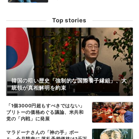
Top stories
韓国の暗い歴史「強制的な国際養子縁組」、大
統領が真相解明を約束
「1個3000円超もすべきではない」
ブリトーの価格めぐる議論、米共和
党の「内戦」に発展
マラドーナさんの「神の手」ボー
ル、今月競売に 落札予想価格は1千万