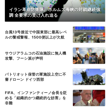
イラン革命防衛隊、ホルムズ海峡の封鎖継続強
調 全要求の受け入れ迫る
台風13号接近で中国東部に最高レベ
ルの警戒警報、1500便以上が欠航
サウジアラムコの石油施設に無人機
攻撃、フーシ派が声明
パトリオット保管の軍施設上空に不
審ドローン ドイツ西部
FIFA、インファンティーノ会長を貶
める「組織的かつ継続的な妨害」を
非難