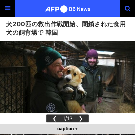
犬200匹の救出作戦開始、閉鎖された食用
犬の飼育場で 韓国
❮
1/13
❯
caption +