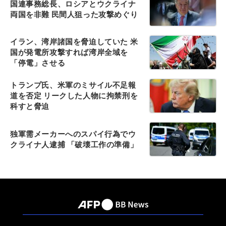
国連事務総長、ロシアとウクライナ
両国を非難 民間人狙った攻撃めぐり
イラン、湾岸諸国を脅迫していた 米
国が発電所攻撃すれば湾岸全域を
「停電」させる
トランプ氏、米軍のミサイル不足報
道を否定 リークした人物に拘禁刑を
科すと脅迫
独軍需メーカーへのスパイ行為でウ
クライナ人逮捕 「破壊工作の準備」