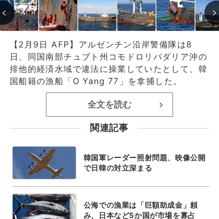
【2月9日 AFP】アルゼンチン沿岸警備隊は8
日、同国南部チュブト州コモドロリバダリア沖の
排他的経済水域で違法に操業していたとして、韓
国船籍の漁船「O Yang 77」を拿捕した。
全文を読む
>
関連記事
韓国軍レーダー照射問題、映像公開
で日韓の対立深まる
公海での漁業は「巨額助成金」頼
み、日本など5か国が市場を寡占