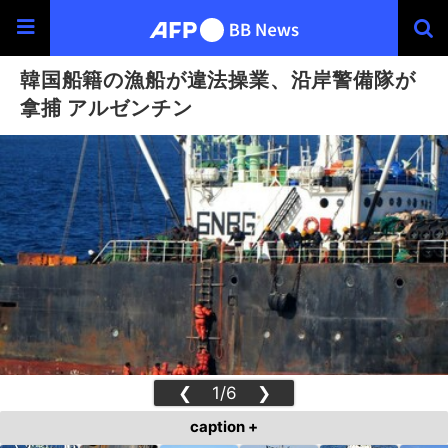
韓国船籍の漁船が違法操業、沿岸警備隊が
拿捕 アルゼンチン
❮
1/6
❯
caption +