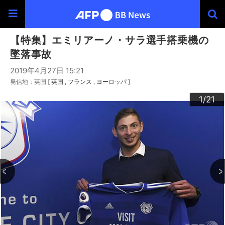
【特集】エミリアーノ・サラ選手搭乗機の
墜落事故
2019年4月27日 15:21
発信地：英国 [
英国
フランス
ヨーロッパ
]
20
10
13
14
16
19
12
15
17
18
21
11
3
4
6
9
2
5
7
8
1
/21
/21
/21
/21
/21
/21
/21
/21
/21
/21
/21
/21
/21
/21
/21
/21
/21
/21
/21
/21
/21