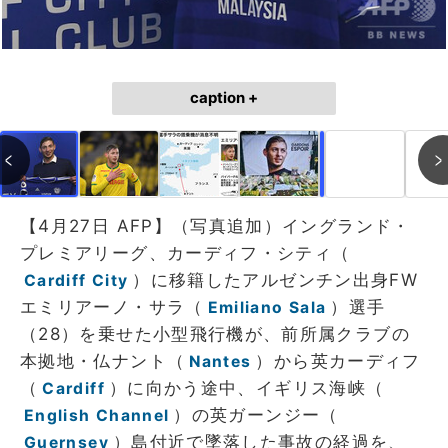
caption +
作成中
画像作成中
【4月27日 AFP】（写真追加）イングランド・
プレミアリーグ、カーディフ・シティ（
）に移籍したアルゼンチン出身FW
Cardiff City
エミリアーノ・サラ（
）選手
Emiliano Sala
（28）を乗せた小型飛行機が、前所属クラブの
本拠地・仏ナント（
）から英カーディフ
Nantes
（
）に向かう途中、イギリス海峡（
Cardiff
）の英ガーンジー（
English Channel
）島付近で墜落した事故の経過を、
Guernsey