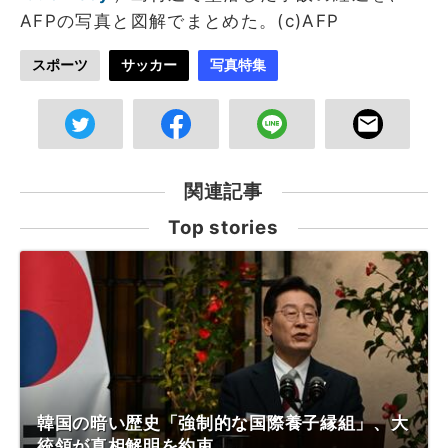
AFPの写真と図解でまとめた。(c)AFP
スポーツ
サッカー
写真特集
関連記事
Top stories
韓国の暗い歴史「強制的な国際養子縁組」、大
統領が真相解明を約束