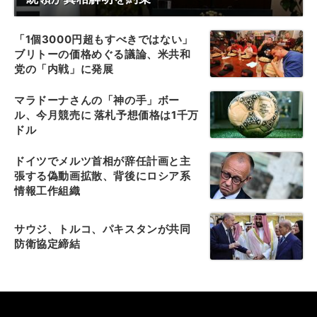
「1個3000円超もすべきではない」
ブリトーの価格めぐる議論、米共和
党の「内戦」に発展
マラドーナさんの「神の手」ボー
ル、今月競売に 落札予想価格は1千万
ドル
ドイツでメルツ首相が辞任計画と主
張する偽動画拡散、背後にロシア系
情報工作組織
サウジ、トルコ、パキスタンが共同
防衛協定締結