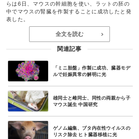
らは6日、マウスの幹細胞を使い、ラットの胚の
中でマウスの腎臓を作製することに成功したと発
表した。
全文を読む
>
関連記事
「ミニ胎盤」作製に成功、臓器モデ
ルで妊娠異常の解明に光
雄同士と雌同士、同性の両親から子
マウス誕生 中国研究
ゲノム編集、ブタ内在性ウイルスの
リスク除去 ヒト臓器移植に光