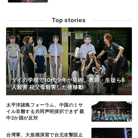
Top stories
タイの学校で10代少年が発砲、教師・生徒ら6
人殺害 祖父母殺害した後移動
太平洋諸島フォーラム、中国のミサ
イル非難する共同声明採択できず 親
中2か国が反対
台湾軍、大規模演習で台北攻撃阻止