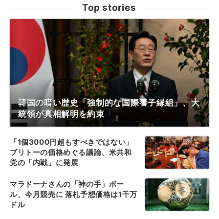
Top stories
韓国の暗い歴史「強制的な国際養子縁組」、大
統領が真相解明を約束
「1個3000円超もすべきではない」
ブリトーの価格めぐる議論、米共和
党の「内戦」に発展
マラドーナさんの「神の手」ボー
ル、今月競売に 落札予想価格は1千万
ドル