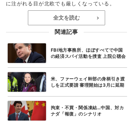
に注がれる目が北欧でも厳しくなっている。
全文を読む
>
関連記事
FBI地方事務所、ほぼすべてで中国
の経済スパイ活動を捜査 上院公聴会
米、ファーウェイ幹部の身柄引き渡
しを正式要請 審理開始は3月に延期
拘束・不買・関係凍結…中国、対カ
ナダ「報復」のシナリオ