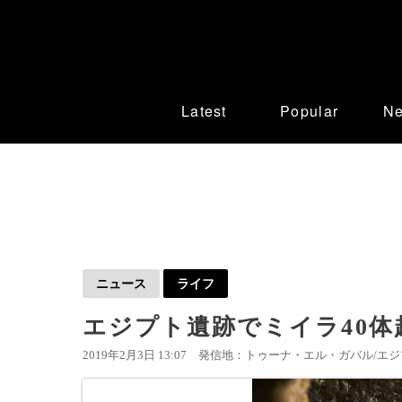
Latest
Popular
N
ニュース
ライフ
エジプト遺跡でミイラ40体
2019年2月3日 13:07
発信地：トゥーナ・エル・ガバル/エジプ