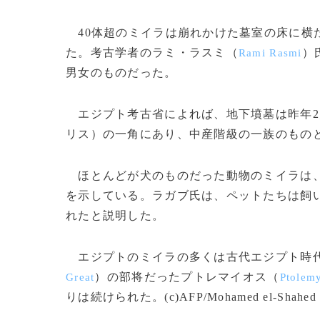
40体超のミイラは崩れかけた墓室の床に横
た。考古学者のラミ・ラスミ（
）
Rami Rasmi
男女のものだった。
エジプト考古省によれば、地下墳墓は昨年2
リス）の一角にあり、中産階級の一族のもの
ほとんどが犬のものだった動物のミイラは、
を示している。ラガブ氏は、ペットたちは飼
れたと説明した。
エジプトのミイラの多くは古代エジプト時代
）の部将だったプトレマイオス（
Great
Ptolem
りは続けられた。(c)AFP/Mohamed el-Shahed