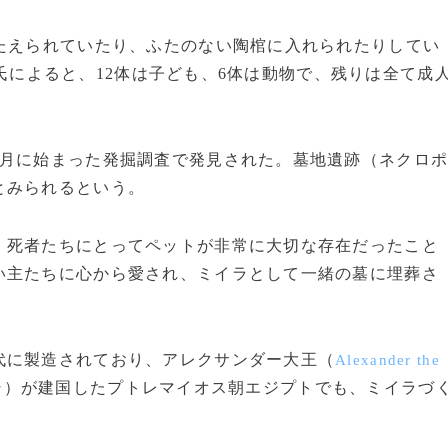
たえられていたり、ふたのない陶棺に入れられたりしてい
氏によると、12体は子ども、6体は動物で、残りは全て成
月に始まった発掘調査で発見された。墓地遺跡（ネクロ
とみられるという。
死者たちにとってペットが非常に大切な存在だったこと
い主たちに心から愛され、ミイラとして一緒の墓に埋葬さ
に製造されており、アレクサンダー大王（
Alexander the
）が建国したプトレマイオス朝エジプトでも、ミイラづ
y