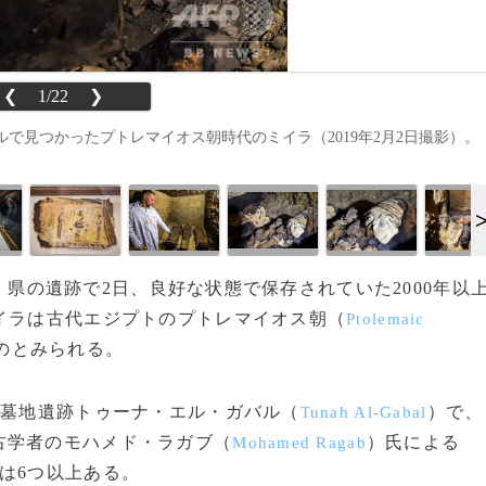
❮
1/22
❯
で見つかったプトレマイオス朝時代のミイラ（2019年2月2日撮影）。
）県の遺跡で2日、良好な状態で保存されていた2000年以
イラは古代エジプトのプトレマイオス朝（
Ptolemaic
ものとみられる。
る墓地遺跡トゥーナ・エル・ガバル（
）で、
Tunah Al-Gabal
古学者のモハメド・ラガブ（
）氏による
Mohamed Ragab
は6つ以上ある。