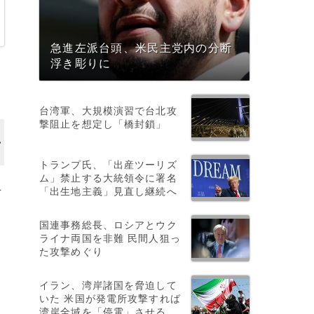
急進左派台頭、米民主党内の分断
浮き彫りに
台湾軍、大規模演習で台北攻
撃阻止を想定し「橋封鎖」
トランプ氏、「出産ツーリズ
ム」禁止する大統領令に署名
上
「出生地主義」見直し継続へ
国連事務総長、ロシアとウク
ライナ両国を非難 民間人狙っ
た攻撃めぐり
イラン、湾岸諸国を脅迫して
いた 米国が発電所攻撃すれば
湾岸全域を「停電」させる