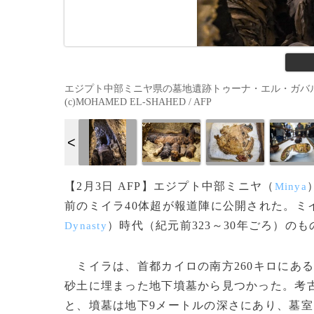
エジプト中部ミニヤ県の墓地遺跡トゥーナ・エル・ガバル
(c)MOHAMED EL-SHAHED / AFP
【2月3日 AFP】エジプト中部ミニヤ（
Minya
前のミイラ40体超が報道陣に公開された。ミ
）時代（紀元前323～30年ごろ）の
Dynasty
ミイラは、首都カイロの南方260キロにあ
砂土に埋まった地下墳墓から見つかった。考
と、墳墓は地下9メートルの深さにあり、墓室