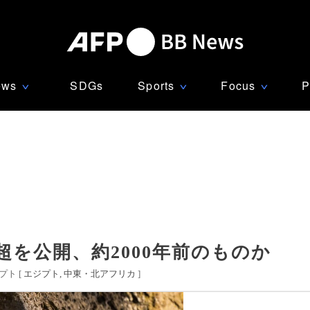
ews
SDGs
Sports
Focus
P
∨
∨
∨
超を公開、約2000年前のものか
ト [
エジプト
中東・北アフリカ
]