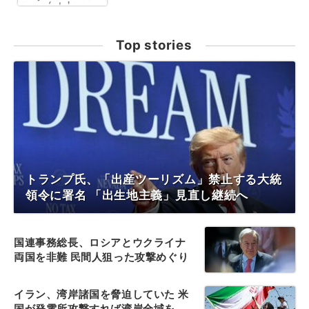
Top stories
トランプ氏、「出産ツーリズム」禁止する大統
領令に署名 「出生地主義」見直し継続へ
国連事務総長、ロシアとウクライナ
両国を非難 民間人狙った攻撃めぐり
イラン、湾岸諸国を脅迫していた 米
国が発電所攻撃すれば湾岸全域を