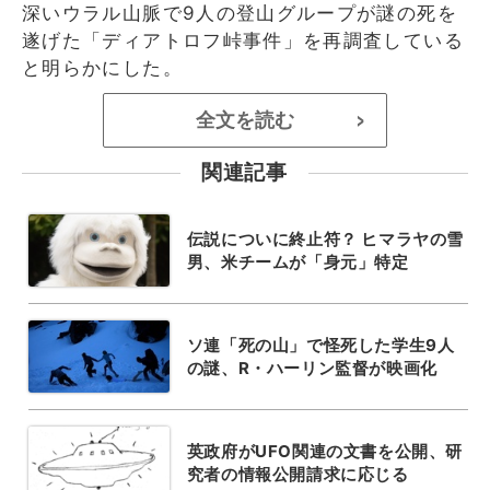
深いウラル山脈で9人の登山グループが謎の死を
遂げた「ディアトロフ峠事件」を再調査している
と明らかにした。
全文を読む
>
関連記事
伝説についに終止符？ ヒマラヤの雪
男、米チームが「身元」特定
ソ連「死の山」で怪死した学生9人
の謎、R・ハーリン監督が映画化
英政府がUFO関連の文書を公開、研
究者の情報公開請求に応じる