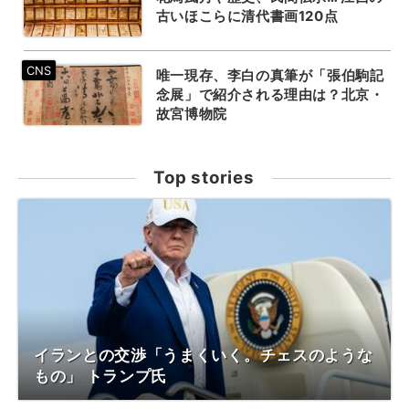
古いほこらに清代書画120点
唯一現存、李白の真筆が「張伯駒記
念展」で紹介される理由は？北京・
故宮博物院
Top stories
イランとの交渉「うまくいく。チェスのような
もの」 トランプ氏