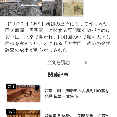
【2月20日 CNS】清朝の皇帝によって作られた
巨大庭園「円明園」に関する専門家会議がこのほ
ど中国・北京で開かれ、円明園の中で最も大きな
面積を占めていたとされる「大宮門」遺跡の発掘
調査の成果が明らかにされた。
全文を読む
>
関連記事
西漢～明・清時代の古墳約100基を
発見 広西・貴港市
花鳥風月や歴史、民間伝承… 江西の