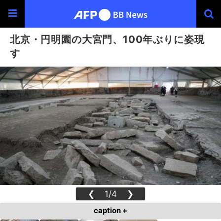
北京・円明園の大宮門、100年ぶりに姿現
す
❮
1/4
❯
caption +