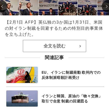
【2月1日 AFP】英仏独の3か国は1月31日、米国
の対イラン制裁を回避するための特別目的事業体
を立ち上げた。
全文を読む
>
関連記事
EU、イランに制裁発動 欧州内での
反体制派暗殺計画受け
イランと韓国、原油の「物々交換」
取引で合意 制裁の回避図る