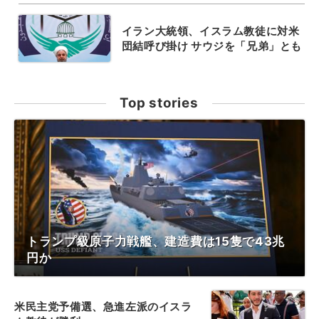
イラン大統領、イスラム教徒に対米
団結呼び掛け サウジを「兄弟」とも
Top stories
トランプ級原子力戦艦、建造費は15隻で43兆
円か
米民主党予備選、急進左派のイスラ