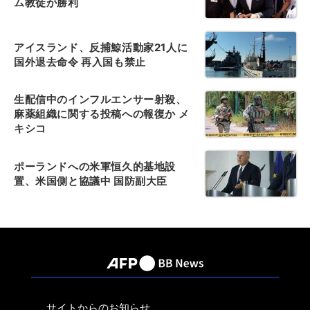
ム教徒が勝利
アイスランド、反捕鯨活動家21人に
国外退去命令 再入国も禁止
生配信中のインフルエンサー射殺、
麻薬組織に関する投稿への報復か メ
キシコ
ポーランドへの米軍恒久的基地設
置、米国側と協議中 国防副大臣
サイトからのお知らせ