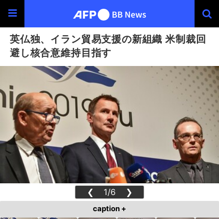
英仏独、イラン貿易支援の新組織 米制裁回
避し核合意維持目指す
❮
1/6
❯
caption +