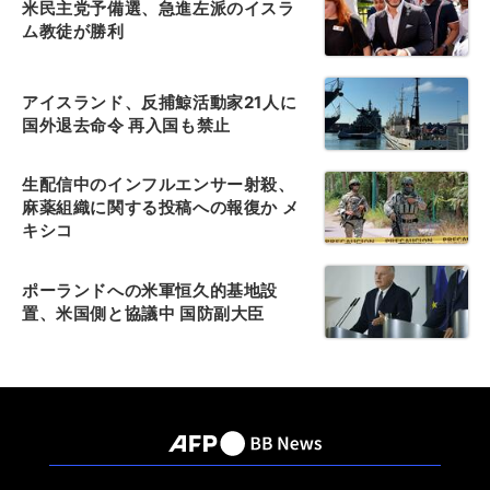
米民主党予備選、急進左派のイスラ
ム教徒が勝利
アイスランド、反捕鯨活動家21人に
国外退去命令 再入国も禁止
生配信中のインフルエンサー射殺、
麻薬組織に関する投稿への報復か メ
キシコ
ポーランドへの米軍恒久的基地設
置、米国側と協議中 国防副大臣