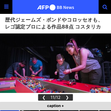
歴代ジェームズ・ボンドやコロッセオも、
レゴ認定プロによる作品88点 コスタリカ
❮
11/12
❯
caption +