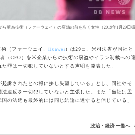
ら華為技術（ファーウェイ）の店舗の前を歩く女性（2019年1月29日
為技術（ファーウェイ、
）は29日、米司法省が同社と
Huawei
者（CFO）を米企業からの技術の窃盗やイラン制裁への
れた罪は一切犯していないとする声明を発表した。
起訴されたとの報に接し失望している」とし、同社やそ
国法違反を一切犯していないと主張した。また「当社は孟
米国の法廷も最終的には同じ結論に達すると信じている」
政治・経済 一覧へ