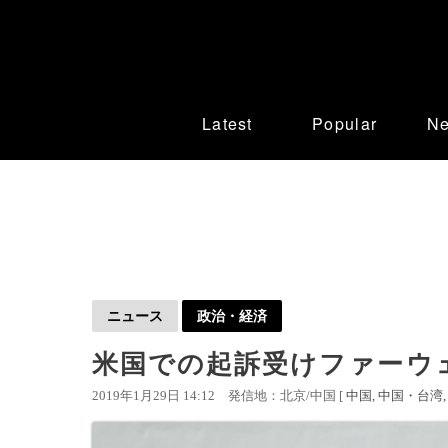
Latest
Popular
N
ニュース
政治・経済
米国での起訴受けファーウ
2019年1月29日 14:12
発信地：北京/中国 [
中国
中国・台湾