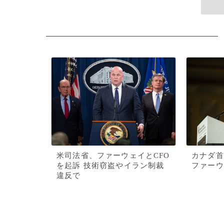
米司法省、ファーウェイとCFO
カナダ首
を起訴 技術窃盗やイラン制裁
ファーウ
違反で