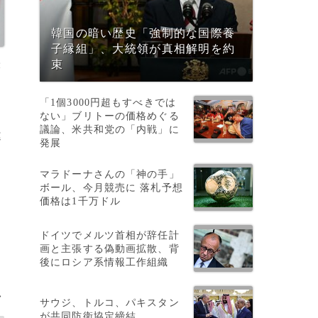
韓国の暗い歴史「強制的な国際養
子縁組」、大統領が真相解明を約
撮
束
「1個3000円超もすべきでは
ない」ブリトーの価格めぐる
議論、米共和党の「内戦」に
違
発展
マラドーナさんの「神の手」
ボール、今月競売に 落札予想
価格は1千万ドル
ドイツでメルツ首相が辞任計
画と主張する偽動画拡散、背
後にロシア系情報工作組織
>
サウジ、トルコ、パキスタン
が共同防衛協定締結