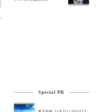
Special PR
東京特集:TOKYO UPDATES