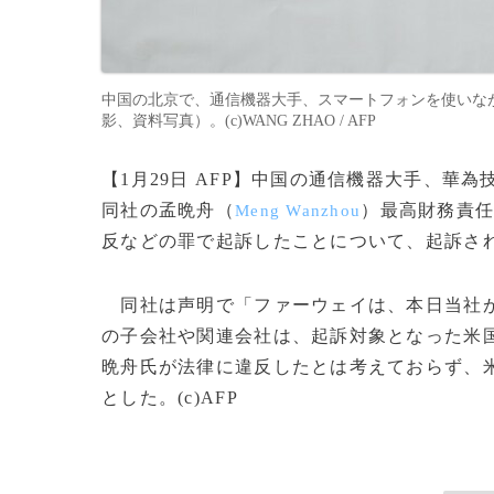
中国の北京で、通信機器大手、スマートフォンを使いなが
影、資料写真）。(c)WANG ZHAO / AFP
【1月29日 AFP】中国の通信機器大手、華
同社の孟晩舟（
）最高財務責任
Meng Wanzhou
反などの罪で起訴したことについて、起訴さ
同社は声明で「ファーウェイは、本日当社が
の子会社や関連会社は、起訴対象となった米
晩舟氏が法律に違反したとは考えておらず、
とした。(c)AFP