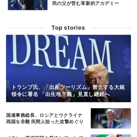
民の父が営む革新的アカデミー
Top stories
トランプ氏、「出産ツーリズム」禁止する大統
領令に署名 「出生地主義」見直し継続へ
国連事務総長、ロシアとウクライナ
両国を非難 民間人狙った攻撃めぐり