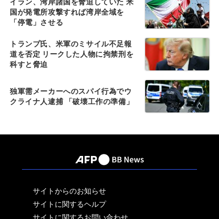
イラン、湾岸諸国を脅迫していた 米
国が発電所攻撃すれば湾岸全域を
「停電」させる
トランプ氏、米軍のミサイル不足報
道を否定 リークした人物に拘禁刑を
科すと脅迫
独軍需メーカーへのスパイ行為でウ
クライナ人逮捕 「破壊工作の準備」
サイトからのお知らせ
サイトに関するヘルプ
サイトに関するお問い合わせ