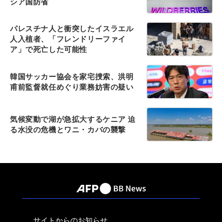
シア国防省
パレスチナ人と衝突したイスラエル
人入植者、「フレンドリーファイ
ア」で死亡した可能性
韓国サッカー協会を家宅捜索、洪明
甫前監督就任めぐり業務妨害の疑い
気候変動で湖が急拡大するケニア 迫
る水没の危機とワニ・カバの襲撃
サイトからのお知らせ