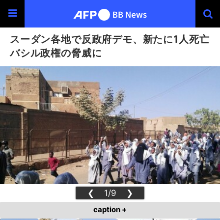
スーダン各地で反政府デモ、新たに1人死亡
バシル政権の脅威に
❮
1/9
❯
caption +