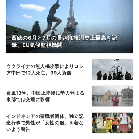
西欧の6月と7月の暑さは観測史上最高を記
録、EU気候監視機関
ウクライナの無人機攻撃によりロシ
ア中部で12人死亡、39人負傷
台風13号、中国上陸後に勢力弱まる
東部では交通に影響
インドネシアの聖職者団体、独立記
念行事で男性が「女性の服」を着な
いよう警告