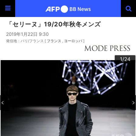
「セリーヌ」19/20年秋冬メンズ
2019年1月22日 9:30
発信地：パリ/フランス [
フランス
ヨーロッパ
]
20
23
24
22
10
13
14
16
19
12
15
17
18
21
11
3
4
6
9
2
5
7
8
1
/24
/24
/24
/24
/24
/24
/24
/24
/24
/24
/24
/24
/24
/24
/24
/24
/24
/24
/24
/24
/24
/24
/24
/24