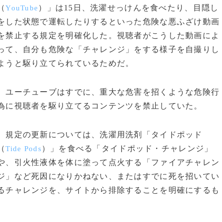
（
）」は15日、洗濯せっけんを食べたり、目隠し
YouTube
をした状態で運転したりするといった危険な悪ふざけ動画
を禁止する規定を明確化した。視聴者がこうした動画によ
って、自分も危険な「チャレンジ」をする様子を自撮りし
ようと駆り立てられているためだ。
ユーチューブはすでに、重大な危害を招くような危険行
為に視聴者を駆り立てるコンテンツを禁止していた。
規定の更新については、洗濯用洗剤「タイドポッド
（
）」を食べる「タイドポッド・チャレンジ」
Tide Pods
や、引火性液体を体に塗って点火する「ファイアチャレン
ジ」など死因になりかねない、またはすでに死を招いてい
るチャレンジを、サイトから排除することを明確にするも