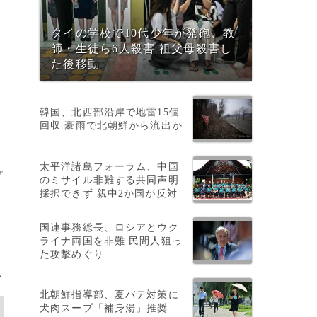
タイの学校で10代少年が発砲、教
師・生徒ら6人殺害 祖父母殺害し
た後移動
韓国、北西部沿岸で地雷15個
回収 豪雨で北朝鮮から流出か
太平洋諸島フォーラム、中国
プ
のミサイル非難する共同声明
採択できず 親中2か国が反対
国連事務総長、ロシアとウク
ライナ両国を非難 民間人狙っ
た攻撃めぐり
>
北朝鮮指導部、夏バテ対策に
犬肉スープ「補身湯」推奨