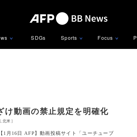
ews
SDGs
Sports
Focus
P
∨
∨
∨
ざけ動画の禁止規定を明確化
国
北米
]
【1月16日 AFP】動画投稿サイト「ユーチューブ