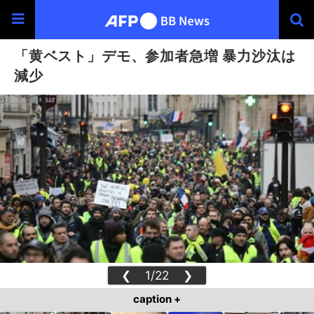
「黄ベスト」デモ、参加者急増 暴力沙汰は
減少
❮
1/22
❯
caption +