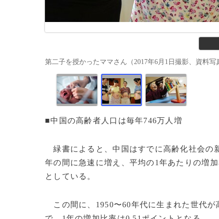
第二子を授かったママさん（2017年6月1日撮影、資料写真）
■中国の高齢者人口は毎年746万人増
緑書によると、中国はすでに高齢化社会の新た
年の間に急速に増え、平均の1年あたりの増加率は
としている。
この間に、1950〜60年代に生まれた世代が高
で、1年の増加比率は0.51ポイントとなる。