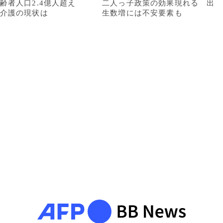
齢者人口2.4億人超え
二人っ子政策の効果現れる 出
介護の現状は
生数増には不安要素も