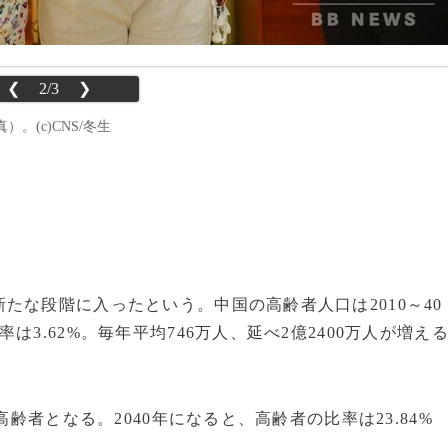
❮
2/3
❯
。(c)CNS/冬生
な段階に入ったという。中国の高齢者人口は2010～40
3.62%。毎年平均746万人、延べ2億2400万人が増え
齢者となる。2040年になると、高齢者の比率は23.84%