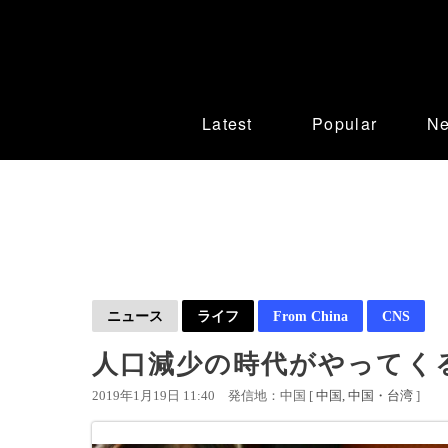
Latest
Popular
N
ニュース
ライフ
From China
CNS
人口減少の時代がやってくる
2019年1月19日 11:40
発信地：中国 [
中国
中国・台湾
]