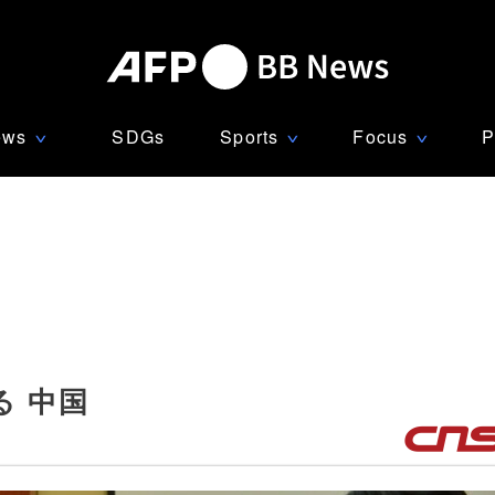
ews
SDGs
Sports
Focus
P
∨
∨
∨
 中国