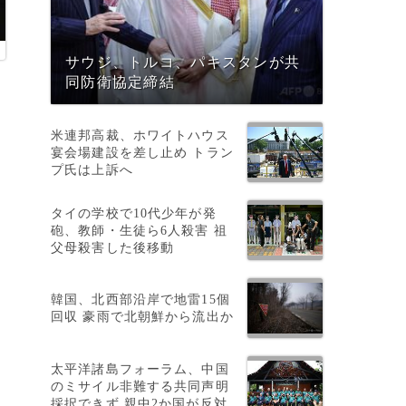
サウジ、トルコ、パキスタンが共
同防衛協定締結
米連邦高裁、ホワイトハウス
宴会場建設を差し止め トラン
プ氏は上訴へ
タイの学校で10代少年が発
砲、教師・生徒ら6人殺害 祖
父母殺害した後移動
韓国、北西部沿岸で地雷15個
る
回収 豪雨で北朝鮮から流出か
太平洋諸島フォーラム、中国
のミサイル非難する共同声明
採択できず 親中2か国が反対