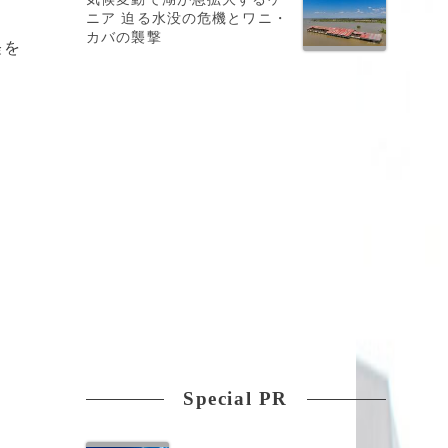
ニア 迫る水没の危機とワニ・
カバの襲撃
経を
Special PR