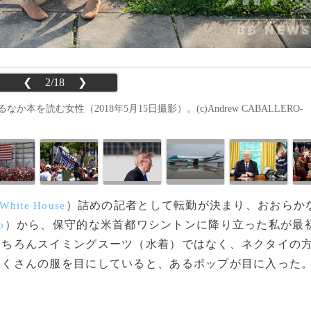
❮
2/18
❯
読む女性（2018年5月15日撮影）。(c)Andrew CABALLERO-
）詰めの記者として転勤が決まり、おおらか
White House
）から、保守的な米首都ワシントンに降り立った私が最
o
もちろんスイミングスーツ（水着）ではなく、ネクタイの
たくさんの服を目にしていると、あるポップが目に入った