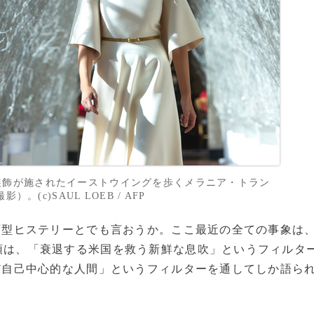
装飾が施されたイーストウイングを歩くメラニア・トラン
。(c)SAUL LOEB / AFP
型ヒステリーとでも言おうか。ここ最近の全ての事象は
領は、「衰退する米国を救う新鮮な息吹」というフィルタ
ど自己中心的な人間」というフィルターを通してしか語ら