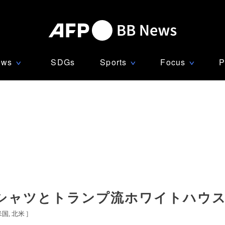
ews
SDGs
Sports
Focus
P
∨
∨
∨
シャツとトランプ流ホワイトハウ
米国
北米
]