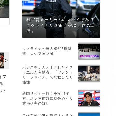
独軍需メーカーへのスパイ行為で
ウクライナ人逮捕 「破壊工作の準
備」
ウクライナの無人機605機撃
墜、ロシア国防省
パレスチナ人と衝突したイス
ラエル人入植者、「フレンド
なブ
リーファイア」で死亡した可
能性
初に
方の
韓国サッカー協会を家宅捜
。
索、洪明甫前監督就任めぐり
業務妨害の疑い
気候変動で湖が急拡大するケ