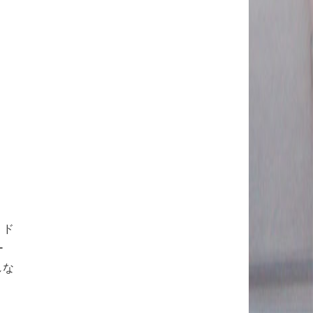
、ド
ー
れな