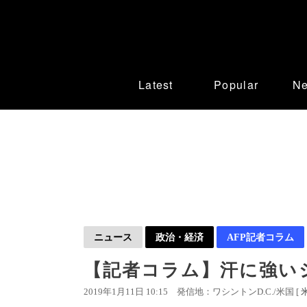
Latest
Popular
N
ニュース
政治・経済
AFP記者コラム
【記者コラム】汗に強い
2019年1月11日 10:15
発信地：ワシントンD.C./米国 [