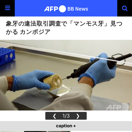
象牙の違法取引調査で「マンモス牙」見つ
かる カンボジア
❮
1/3
❯
caption +