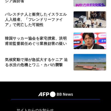
シア国防省
パレスチナ人と衝突したイスラエル
人入植者、「フレンドリーファイ
ア」で死亡した可能性
韓国サッカー協会を家宅捜索、洪明
甫前監督就任めぐり業務妨害の疑い
気候変動で湖が急拡大するケニア 迫
る水没の危機とワニ・カバの襲撃
サイトからのお知らせ