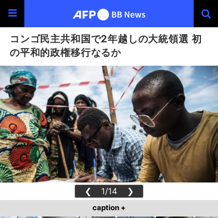
コンゴ民主共和国で2年越しの大統領選 初
の平和的政権移行なるか
❮
1/14
❯
caption +