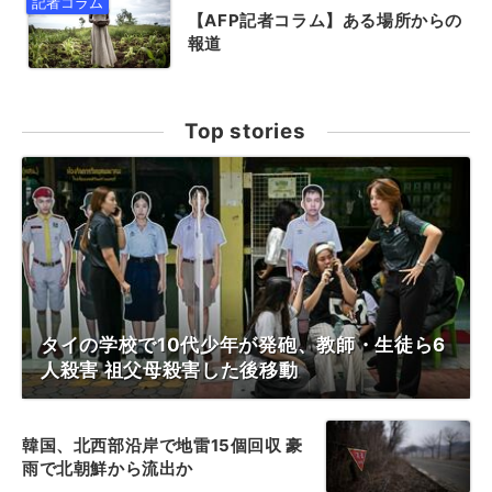
【AFP記者コラム】ある場所からの
報道
Top stories
タイの学校で10代少年が発砲、教師・生徒ら6
人殺害 祖父母殺害した後移動
韓国、北西部沿岸で地雷15個回収 豪
雨で北朝鮮から流出か