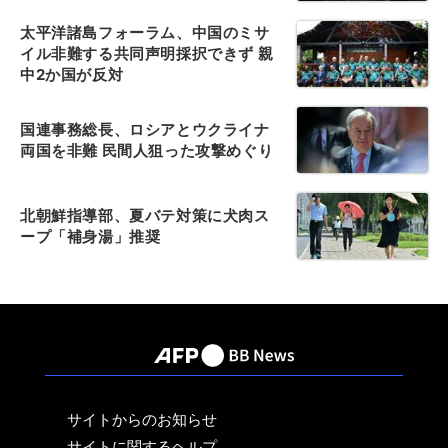
太平洋諸島フォーラム、中国のミサ
イル非難する共同声明採択できず 親
中2か国が反対
国連事務総長、ロシアとウクライナ
両国を非難 民間人狙った攻撃めぐり
北朝鮮指導部、夏バテ対策に犬肉ス
ープ「補身湯」推奨
サイトからのお知らせ
サイトに関するヘルプ