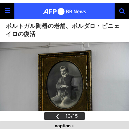
ポルトガル陶器の老舗、ボルダロ・ピニェ
イロの復活
❮
13/15
❯
caption +