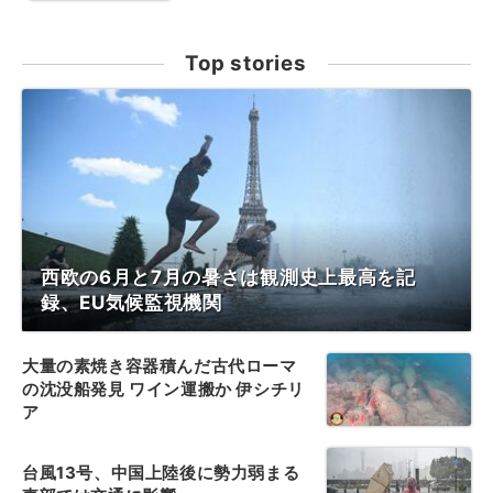
Top stories
西欧の6月と7月の暑さは観測史上最高を記
録、EU気候監視機関
大量の素焼き容器積んだ古代ローマ
の沈没船発見 ワイン運搬か 伊シチリ
ア
台風13号、中国上陸後に勢力弱まる