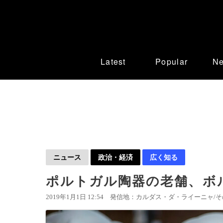
Latest
Popular
N
ニュース
政治・経済
広く知る
ポルトガル陶器の老舗、ボ
2019年1月1日 12:54
発信地：カルダス・ダ・ライーニャ/その