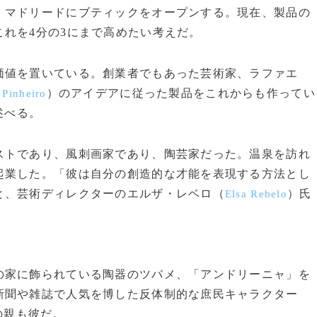
マドリードにブティックをオープンする。現在、製品の
れを4分の3にまで高めたい考えだ。
価値を置いている。創業者でもあった芸術家、ラファエ
）のアイデアに従った製品をこれからも作ってい
 Pinheiro
述べる。
トであり、風刺画家であり、陶芸家だった。温泉を訪れ
起業した。「彼は自分の創造的な才能を表現する方法とし
と、芸術ディレクターのエルザ・レベロ（
）氏
Elsa Rebelo
家に飾られている陶器のツバメ、「アンドリーニャ」を
新聞や雑誌で人気を博した反体制的な庶民キャラクター
の親も彼だ。