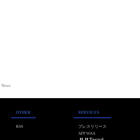
News
OTHER
SERVICES
RSS
プレスリリース
AFP WAA