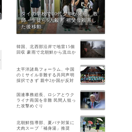
タイの学校で10代少年が発砲、教
師・生徒ら6人殺害 祖父母殺害し
た後移動
韓国、北西部沿岸で地雷15個
回収 豪雨で北朝鮮から流出か
太平洋諸島フォーラム、中国
のミサイル非難する共同声明
採択できず 親中2か国が反対
国連事務総長、ロシアとウク
ライナ両国を非難 民間人狙っ
た攻撃めぐり
北朝鮮指導部、夏バテ対策に
犬肉スープ「補身湯」推奨