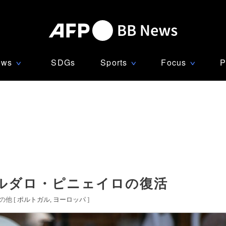
ews
SDGs
Sports
Focus
P
∨
∨
∨
ルダロ・ピニェイロの復活
他 [
ポルトガル
ヨーロッパ
]