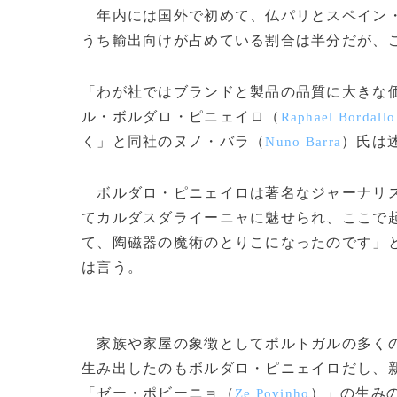
年内には国外で初めて、仏パリとスペイン・
うち輸出向けが占めている割合は半分だが、こ
「わが社ではブランドと製品の品質に大きな
ル・ボルダロ・ピニェイロ（
Raphael Bordallo
く」と同社のヌノ・バラ（
）氏は
Nuno Barra
ボルダロ・ピニェイロは著名なジャーナリス
てカルダスダライーニャに魅せられ、ここで
て、陶磁器の魔術のとりこになったのです」
は言う。
家族や家屋の象徴としてポルトガルの多くの
生み出したのもボルダロ・ピニェイロだし、
「ゼー・ポビーニョ（
）」の生み
Ze Povinho