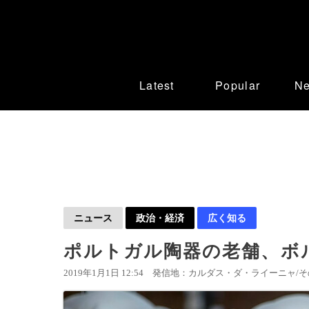
Latest
Popular
N
ニュース
政治・経済
広く知る
ポルトガル陶器の老舗、ボ
2019年1月1日 12:54
発信地：カルダス・ダ・ライーニャ/その