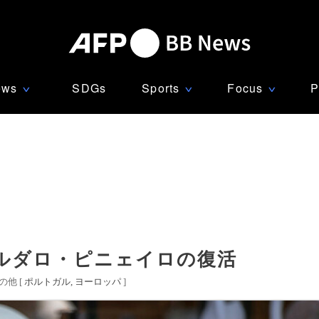
ews
SDGs
Sports
Focus
P
∨
∨
∨
ルダロ・ピニェイロの復活
他 [
ポルトガル
ヨーロッパ
]