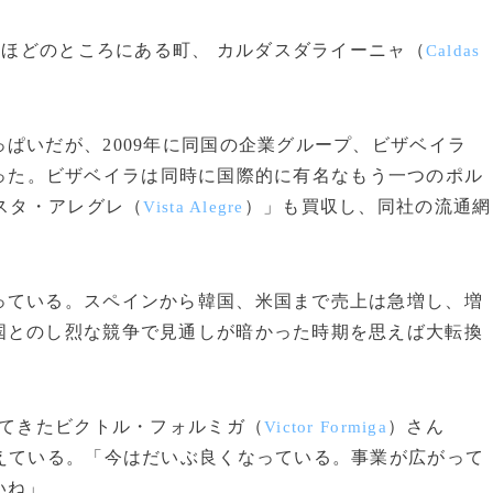
間ほどのところにある町、 カルダスダライーニャ（
Caldas
ぱいだが、2009年に同国の企業グループ、ビザベイラ
った。ビザベイラは同時に国際的に有名なもう一つのポル
ビスタ・アレグレ（
）」も買収し、同社の流通網
Vista Alegre
ている。スペインから韓国、米国まで売上は急増し、増
国とのし烈な競争で見通しが暗かった時期を思えば大転換
いてきたビクトル・フォルミガ（
）さん
Victor Formiga
えている。「今はだいぶ良くなっている。事業が広がって
いね」