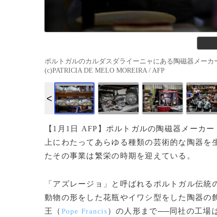
ポルトガルのカルダスダライーニャにある陶磁器メーカー「
(c)PATRICIA DE MELO MOREIRA / AFP
【1月1日 AFP】ポルトガルの陶磁器メーカ
上にわたってあらゆる種類の芸術的な陶器を
たその事業は繁栄の時期を迎えている。
「アズレージョ」と呼ばれるポルトガル伝統
動物の形をした花瓶やイワシ型をした陶器の
王（
）の人形まで──同社の工場
Pope Francis