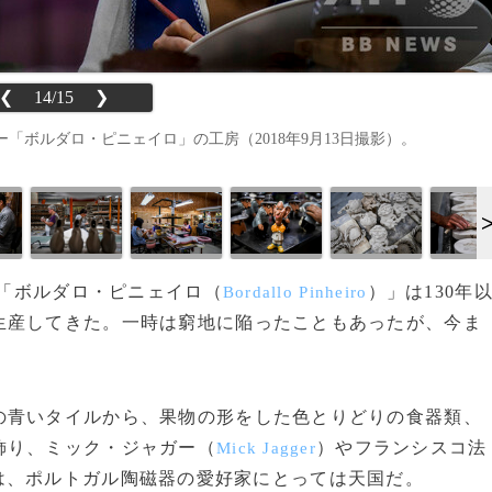
❮
14/15
❯
ボルダロ・ピニェイロ」の工房（2018年9月13日撮影）。
ー「ボルダロ・ピニェイロ（
）」は130年
Bordallo Pinheiro
生産してきた。一時は窮地に陥ったこともあったが、今ま
の青いタイルから、果物の形をした色とりどりの食器類、
飾り、ミック・ジャガー（
）やフランシスコ法
Mick Jagger
は、ポルトガル陶磁器の愛好家にとっては天国だ。