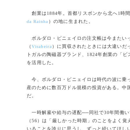
創業は1884年。首都リスボンから北へ1時
）の地に生まれた。
da Rainha
ボルダロ・ピニェイロの注文帳は今またいっ
（
）に買収されたときには大違いだ
Visabeira
トガルの陶磁器ブランド、1824年創業の「
を活用した。
今、ボルダロ・ピニェイロは時代の波に乗っ
産のために数百万ドル規模の投資がある。中
だ。
一時解雇や給与の遅配──同社で30年間働
（56）は「厳しかった時期」のことをよく覚
いることを誇りに思うし、ずっと続いてほし