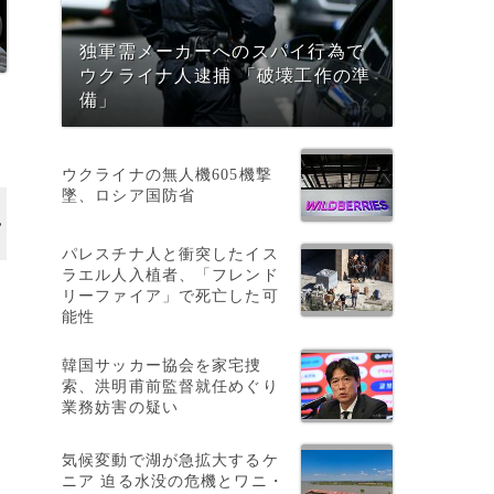
独軍需メーカーへのスパイ行為で
ウクライナ人逮捕 「破壊工作の準
備」
ウクライナの無人機605機撃
墜、ロシア国防省
パレスチナ人と衝突したイス
ラエル人入植者、「フレンド
以
リーファイア」で死亡した可
能性
韓国サッカー協会を家宅捜
索、洪明甫前監督就任めぐり
業務妨害の疑い
気候変動で湖が急拡大するケ
ニア 迫る水没の危機とワニ・