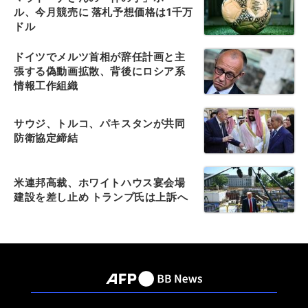
ル、今月競売に 落札予想価格は1千万
ドル
ドイツでメルツ首相が辞任計画と主
張する偽動画拡散、背後にロシア系
情報工作組織
サウジ、トルコ、パキスタンが共同
防衛協定締結
米連邦高裁、ホワイトハウス宴会場
建設を差し止め トランプ氏は上訴へ