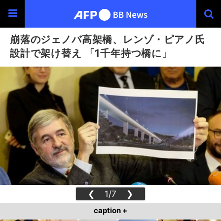
崩落のジェノバ高架橋、レンゾ・ピアノ氏
設計で架け替え 「1千年持つ橋に」
❮
1/7
❯
caption +