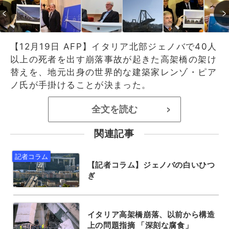
【12月19日 AFP】イタリア北部ジェノバで40人
以上の死者を出す崩落事故が起きた高架橋の架け
替えを、地元出身の世界的な建築家レンゾ・ピア
ノ氏が手掛けることが決まった。
全文を読む
>
関連記事
【記者コラム】ジェノバの白いひつ
ぎ
イタリア高架橋崩落、以前から構造
上の問題指摘 「深刻な腐食」