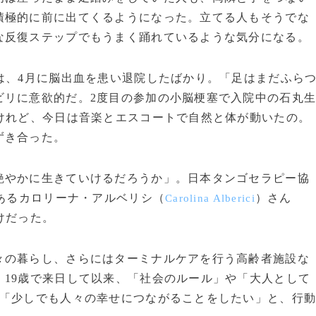
積極的に前に出てくるようになった。立てる人もそうでな
な反復ステップでもうまく踊れているような気分になる。
は、4月に脳出血を患い退院したばかり。「足はまだふら
ビリに意欲的だ。2度目の参加の小脳梗塞で入院中の石丸
けれど、今日は音楽とエスコートで自然と体が動いたの。
ずき合った。
艶やかに生きていけるだろうか」。日本タンゴセラピー協
であるカロリーナ・アルベリシ（
）さん
Carolina Alberici
けだった。
の暮らし、さらにはターミナルケアを行う高齢者施設な
19歳で来日して以来、「社会のルール」や「大人として
。「少しでも人々の幸せにつながることをしたい」と、行