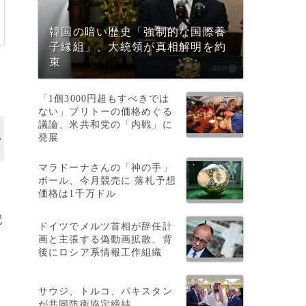
韓国の暗い歴史「強制的な国際養
子縁組」、大統領が真相解明を約
束
日
「1個3000円超もすべきでは
ない」ブリトーの価格めぐる
議論、米共和党の「内戦」に
発展
マラドーナさんの「神の手」
ボール、今月競売に 落札予想
と
価格は1千万ドル
気
配
ドイツでメルツ首相が辞任計
画と主張する偽動画拡散、背
後にロシア系情報工作組織
サウジ、トルコ、パキスタン
が共同防衛協定締結