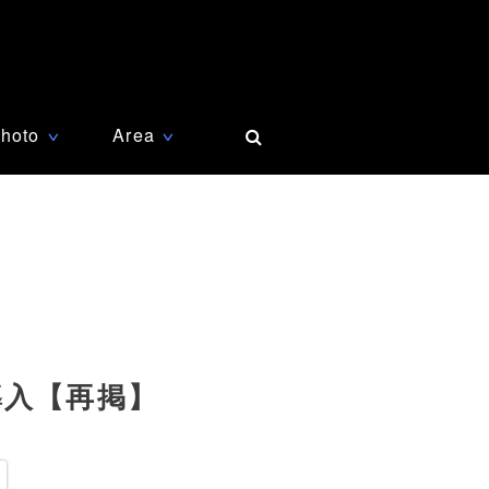
hoto
Area
∨
∨
導入【再掲】