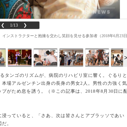
❮
1/13
❯
インストラクターと抱擁を交わし笑顔を見せる参加者（2018年6月23
哀愁のあるタンゴのリズムが、病院のリハビリ室に響く。ぐるり
、本場アルゼンチン出身の長身の男女2人。男性の力強く
ップがため息を誘う。
（※この記事は、2018年8月30日に
浸っていると、「さあ、次は皆さんとアブラッソであい
図だ。