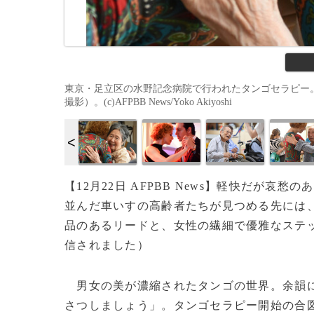
東京・足立区の水野記念病院で行われたタンゴセラピー。
撮影）。(c)AFPBB News/Yoko Akiyoshi
【12月22日 AFPBB News】軽快だが
並んだ車いすの高齢者たちが見つめる先には
品のあるリードと、女性の繊細で優雅なステ
信されました）
男女の美が濃縮されたタンゴの世界。余韻に
さつしましょう」。タンゴセラピー開始の合