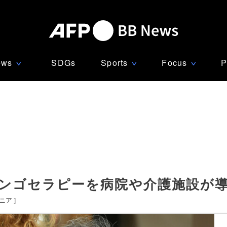
ews
SDGs
Sports
Focus
P
∨
∨
∨
タンゴセラピーを病院や介護施設が
ニア
]