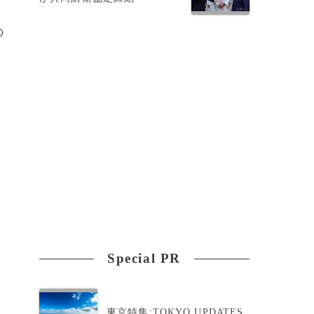
の
Special PR
東京特集:TOKYO UPDATES