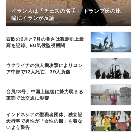
イラン人は「チェスの名手」 トランプ氏の比
喩にイランが反論
西欧の6月と7月の暑さは観測史上最
高を記録、EU気候監視機関
ウクライナの無人機攻撃によりロシ
ア中部で12人死亡、39人負傷
台風13号、中国上陸後に勢力弱まる
東部では交通に影響
インドネシアの聖職者団体、独立記
念行事で男性が「女性の服」を着な
いよう警告